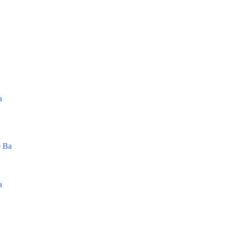
а
 Ва
а