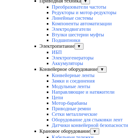
Приводная техника
▼
Преобразователи частоты
Редукторы и мотор-редукторы
Линейные системы
Компоненты автоматизации
Электродвигатели
Втулки шестерни муфты
Подшипники
Электропитание
▼
ИБП
Электрогенераторы
Аккумуляторы
Конвейерное оборудование
▼
Конвейерные ленты
Замки и соединения
Модульные ленты
Направляющие и натяжители
Цепи
Мотор-барабаны
Приводные ремни
Сетки металлические
Оборудование для стыковки лент
Датчики конвейерной безопасности
Крановое оборудование
▼
Кабельные тележки