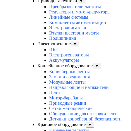
Приводная техника
▼
Преобразователи частоты
Редукторы и мотор-редукторы
Линейные системы
Компоненты автоматизации
Электродвигатели
Втулки шестерни муфты
Подшипники
Электропитание
▼
ИБП
Электрогенераторы
Аккумуляторы
Конвейерное оборудование
▼
Конвейерные ленты
Замки и соединения
Модульные ленты
Направляющие и натяжители
Цепи
Мотор-барабаны
Приводные ремни
Сетки металлические
Оборудование для стыковки лент
Датчики конвейерной безопасности
Крановое оборудование
▼
Кабельные тележки