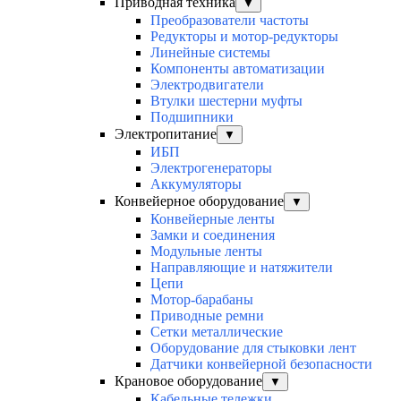
Приводная техника
▼
Преобразователи частоты
Редукторы и мотор-редукторы
Линейные системы
Компоненты автоматизации
Электродвигатели
Втулки шестерни муфты
Подшипники
Электропитание
▼
ИБП
Электрогенераторы
Аккумуляторы
Конвейерное оборудование
▼
Конвейерные ленты
Замки и соединения
Модульные ленты
Направляющие и натяжители
Цепи
Мотор-барабаны
Приводные ремни
Сетки металлические
Оборудование для стыковки лент
Датчики конвейерной безопасности
Крановое оборудование
▼
Кабельные тележки