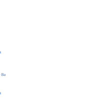
а
 Ва
а