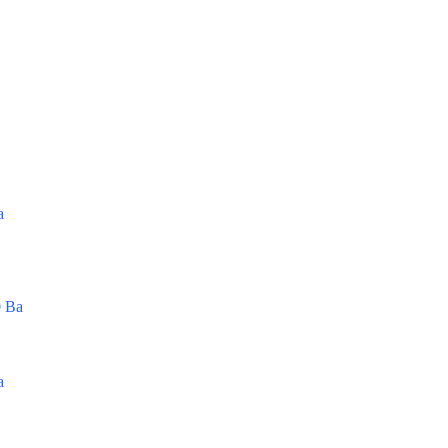
а
 Ва
а