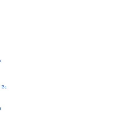
а
 Ва
а