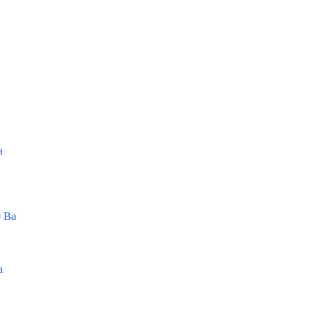
а
 Ва
а