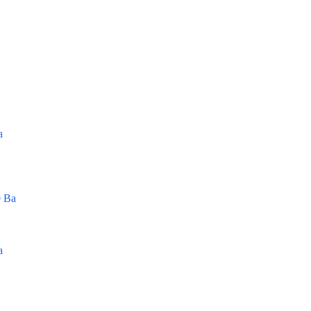
а
 Ва
а